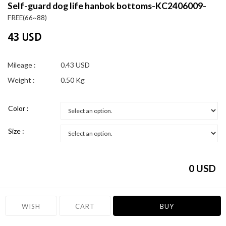
Self-guard dog life hanbok bottoms-KC2406009-
FREE(66~88)
43 USD
Mileage :
0.43 USD
Weight :
0.50 Kg
Color :
Size :
0
USD
WISH
CART
BUY