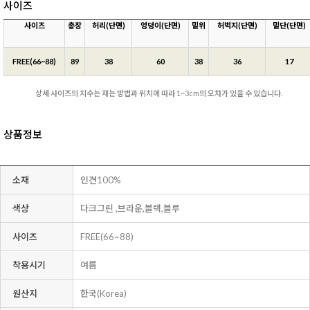
사이즈
사이즈
총장
허리(단면)
엉덩이(단면)
밑위
허벅지(단면)
밑단(단면)
FREE(66~88)
89
38
60
38
36
17
상세 사이즈의 치수는 재는 방법과 위치에 따라 1~3cm의 오차가 있을 수 있습니다.
상품정보
소재
인견100%
색상
다크그린 ,브라운,블랙,블루
사이즈
FREE(66~88)
착용시기
여름
원산지
한국(Korea)