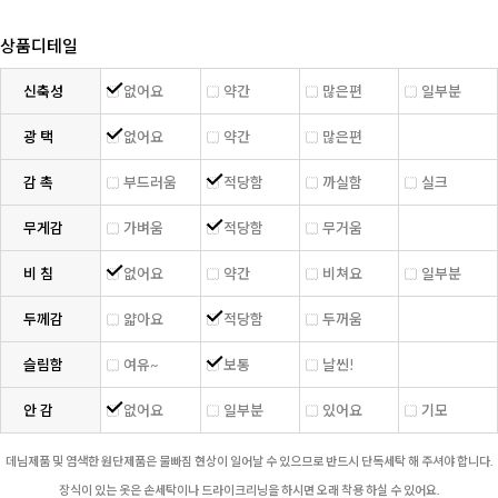
상품디테일
신축성
없어요
약간
많은편
일부분
광 택
없어요
약간
많은편
감 촉
부드러움
적당함
까실함
실크
무게감
가벼움
적당함
무거움
비 침
없어요
약간
비쳐요
일부분
두께감
얇아요
적당함
두꺼움
슬림함
여유~
보통
날씬!
안 감
없어요
일부분
있어요
기모
데님제품 및 염색한 원단제품은 물빠짐 현상이 일어날 수 있으므로 반드시 단독세탁 해 주셔야 합니다.
장식이 있는 옷은 손세탁이나 드라이크리닝을 하시면 오래 착용 하실 수 있어요.