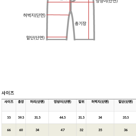
사이즈
사이즈
총장
허리(단면)
엉덩이(단면)
밑위
허벅지(단면)
밑단(단면)
55
59.5
31.5
44.5
31.5
34
35.5
66
60
34
47
32
35
36