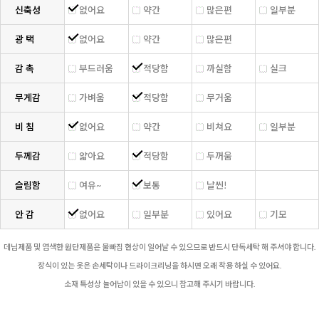
신축성
없어요
약간
많은편
일부분
광 택
없어요
약간
많은편
감 촉
부드러움
적당함
까실함
실크
무게감
가벼움
적당함
무거움
비 침
없어요
약간
비쳐요
일부분
두께감
얇아요
적당함
두꺼움
슬림함
여유~
보통
날씬!
안 감
없어요
일부분
있어요
기모
데님제품 및 염색한 원단제품은 물빠짐 현상이 일어날 수 있으므로 반드시 단독세탁 해 주셔야 합니다.
장식이 있는 옷은 손세탁이나 드라이크리닝을 하시면 오래 착용 하실 수 있어요.
소재 특성상 늘어남이 있을 수 있으니 참고해 주시기 바랍니다.