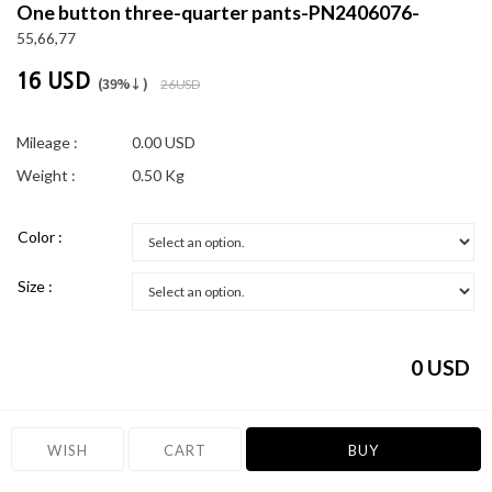
One button three-quarter pants-PN2406076-
55,66,77
16 USD
(39%↓)
26 USD
Mileage :
0.00 USD
Weight :
0.50 Kg
Color :
Size :
0
USD
WISH
CART
BUY