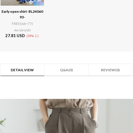
Early open shirt-BL24060
93-
FREE(66~77)
46.18 USD
27.81 USD
(39%↓)
DETAIL VIEW
Q&A(0)
REVIEW(0)