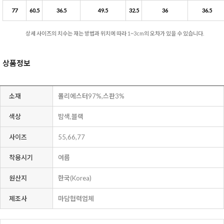
77
60.5
36.5
49.5
32.5
36
36.5
상세 사이즈의 치수는 재는 방법과 위치에 따라 1~3cm의 오차가 있을 수 있습니다.
상품정보
소재
폴리에스터97%,스판3%
색상
밤색,블랙
사이즈
55,66,77
착용시기
여름
원산지
한국(Korea)
제조사
마담협력업체