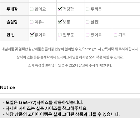
두께감
얇아요
적당함
두꺼움
슬림함
여유~
보통
날씬!
안 감
없어요
일부분
있어요
기모
데님제품 및 염색한 원단제품은 물빠짐 현상이 일어날 수 있으므로 반드시 단독세탁 해 주셔야 합니다.
장식이 있는 옷은 손세탁이나 드라이크리닝을 하시면 오래 착용 하실 수 있어요.
소재 특성상 늘어남이 있을 수 있으니 참고해 주시기 바랍니다.
Notice
- 모델은
L(66~77)
사이즈를 착용하였습니다.
- 자세한 사이즈는 실측 사이즈를 참고해주세요.
- 해당 상품의 코디아이템은 실제 코디된 상품과 다를 수 있습니다.