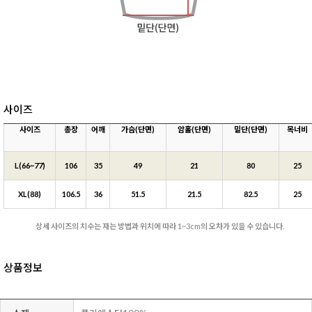
사이즈
사이즈
총장
어깨
가슴(단면)
암홀(단면)
밑단(단면)
목너비
L(66~77)
106
35
49
21
80
25
XL(88)
106.5
36
51.5
21.5
82.5
25
상세 사이즈의 치수는 재는 방법과 위치에 따라 1~3cm의 오차가 있을 수 있습니다.
상품정보