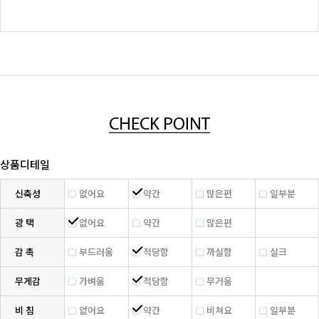
상품디테일
신축성
없어요
약간
많은편
일부분
광 택
없어요
약간
많은편
감 촉
부드러움
적당함
까실함
실크
무게감
가벼움
적당함
무거움
비 침
없어요
약간
비쳐요
일부분