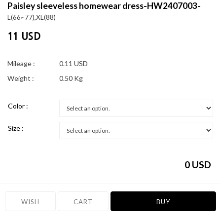
Paisley sleeveless homewear dress-HW2407003-
L(66~77),XL(88)
11 USD
Mileage :
0.11 USD
Weight :
0.50 Kg
Color :
Size :
0
USD
WISH
CART
BUY